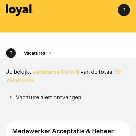
M
Vacatures
Je bekijkt
vacatures 1 t/m 8
van de totaal
19
vacatures.
Vacature alert ontvangen
Medewerker Acceptatie & Beheer