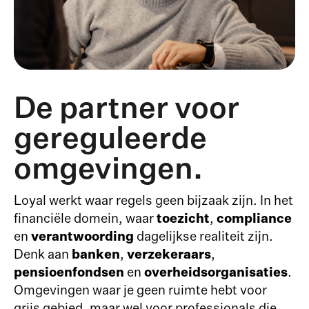
De partner voor
gereguleerde
omgevingen.
Loyal werkt waar regels geen bijzaak zijn. In het
financiële domein, waar
toezicht
,
compliance
en
verantwoording
dagelijkse realiteit zijn.
Denk aan
banken
,
verzekeraars
,
pensioenfondsen
en
overheidsorganisaties
.
Omgevingen waar je geen ruimte hebt voor
grijs gebied, maar wel voor professionals die