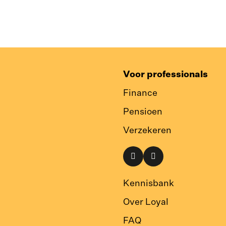
Voor professionals
Finance
Pensioen
Verzekeren
Naar
Naar
onze
onze
LinkedIn
Instagram
Kennisbank
pagina
pagina
Over Loyal
FAQ